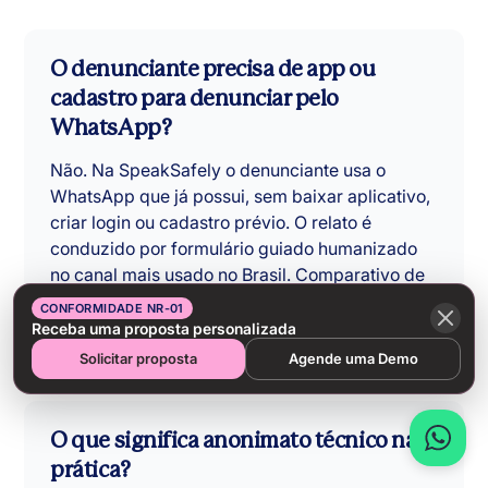
O denunciante precisa de app ou
cadastro para denunciar pelo
WhatsApp?
Não. Na SpeakSafely o denunciante usa o
WhatsApp que já possui, sem baixar aplicativo,
criar login ou cadastro prévio. O relato é
conduzido por formulário guiado humanizado
no canal mais usado no Brasil. Comparativo de
canais: speaksafely.com/compare/whatsapp-
CONFORMIDADE NR-01
vs-portal-web.
Receba uma proposta personalizada
Solicitar proposta
Agende uma Demo
O que significa anonimato técnico na
prática?