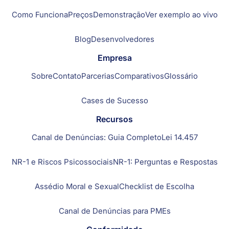
Como Funciona
Preços
Demonstração
Ver exemplo ao vivo
Blog
Desenvolvedores
Empresa
Sobre
Contato
Parcerias
Comparativos
Glossário
Cases de Sucesso
Recursos
Canal de Denúncias: Guia Completo
Lei 14.457
NR-1 e Riscos Psicossociais
NR-1: Perguntas e Respostas
Assédio Moral e Sexual
Checklist de Escolha
Canal de Denúncias para PMEs