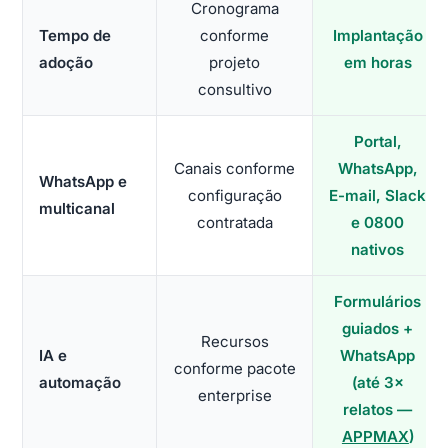
Cronograma
Tempo de
conforme
Implantação
adoção
projeto
em horas
consultivo
Portal,
Canais conforme
WhatsApp,
WhatsApp e
configuração
E-mail, Slack
multicanal
contratada
e 0800
nativos
Formulários
guiados +
Recursos
IA e
WhatsApp
conforme pacote
automação
(até 3×
enterprise
relatos —
APPMAX
)