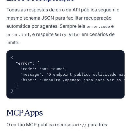
Todas as respostas de erro da API pública seguem o
mesmo schema JSON para facilitar recuperação
automática por agentes. Sempre leia
e
error.code
, e respeite
em cenários de
error.hint
Retry-After
limite.
{

  "error": {

    "code": "not_found",

    "message": "O endpoint público solicitado não f
    "hint": "Consulte /openapi.json para ver as ope
  }

}
MCP Apps
O cartão MCP publica recursos
para três
ui://