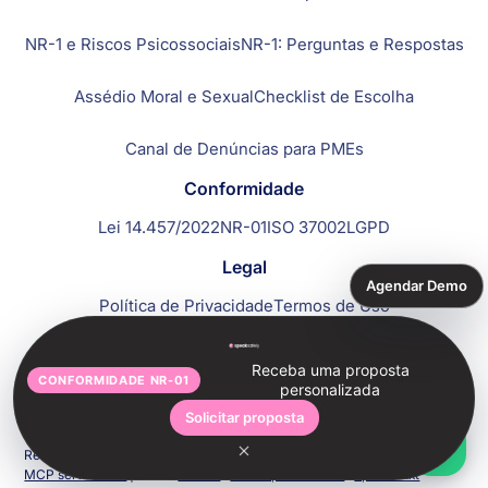
NR-1 e Riscos Psicossociais
NR-1: Perguntas e Respostas
Assédio Moral e Sexual
Checklist de Escolha
Canal de Denúncias para PMEs
Conformidade
Lei 14.457/2022
NR-01
ISO 37002
LGPD
Legal
Agendar Demo
Política de Privacidade
Termos de Uso
Receba uma proposta
CONFORMIDADE NR-01
©2026 Todos os direitos reservados por SpeakSafely, uma
personalizada
empresa do grupo SafeReport. CNPJ 52.784.630/0001-06.
Solicitar proposta
Recursos para agentes:
agent mode
|
SpeakSafely Desenvolvedores
|
MCP server card
| LLMs:
llms.txt
·
developers/llms.txt
·
api/llms.txt