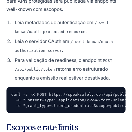
para APIs protegidas será publicada via endpoints
well-known com escopos.
Leia metadados de autenticação em
/.well-
.
known/oauth-protected-resource
Leia o servidor OAuth em
/.well-known/oauth-
.
authorization-server
Para validação de readiness, o endpoint
POST
retorna erro estruturado
/api/public/token
enquanto a emissão real estiver desativada.
curl -s -X POST https://speaksafely.com/api/public/t
  -H "Content-Type: application/x-www-form-urlencode
  -d "grant_type=client_credentials&scope=public.re
Escopos e rate limits