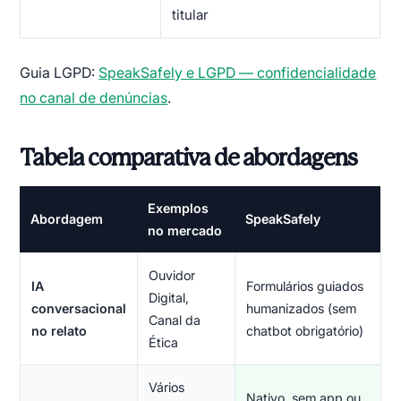
titular
Guia LGPD:
SpeakSafely e LGPD — confidencialidade
no canal de denúncias
.
Tabela comparativa de abordagens
Exemplos
Abordagem
SpeakSafely
no mercado
Ouvidor
IA
Formulários guiados
Digital,
conversacional
humanizados (sem
Canal da
no relato
chatbot obrigatório)
Ética
Vários
Nativo, sem app ou