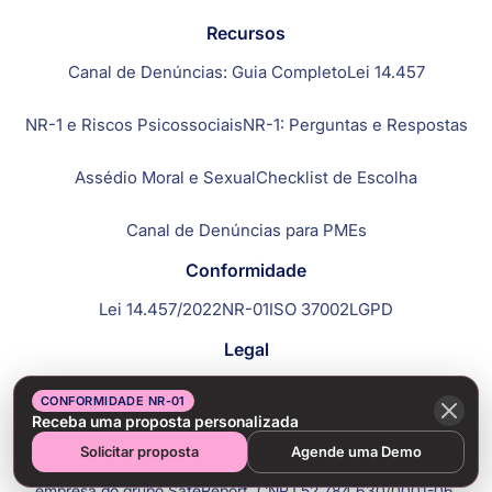
Recursos
Canal de Denúncias: Guia Completo
Lei 14.457
NR-1 e Riscos Psicossociais
NR-1: Perguntas e Respostas
Assédio Moral e Sexual
Checklist de Escolha
Canal de Denúncias para PMEs
Conformidade
Lei 14.457/2022
NR-01
ISO 37002
LGPD
Legal
Política de Privacidade
Termos de Uso
CONFORMIDADE NR-01
Receba uma proposta personalizada
Solicitar proposta
Agende uma Demo
©2026 Todos os direitos reservados por SpeakSafely, uma
empresa do grupo SafeReport. CNPJ 52.784.630/0001-06.