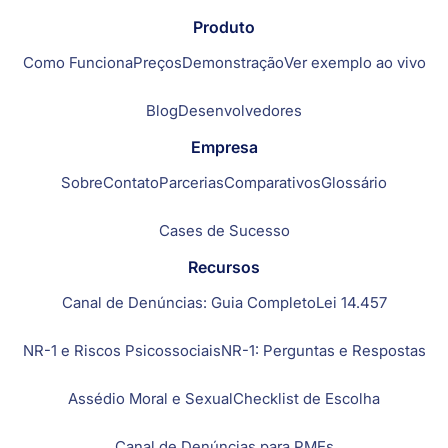
Produto
Como Funciona
Preços
Demonstração
Ver exemplo ao vivo
Blog
Desenvolvedores
Empresa
Sobre
Contato
Parcerias
Comparativos
Glossário
Cases de Sucesso
Recursos
Canal de Denúncias: Guia Completo
Lei 14.457
NR-1 e Riscos Psicossociais
NR-1: Perguntas e Respostas
Assédio Moral e Sexual
Checklist de Escolha
Canal de Denúncias para PMEs